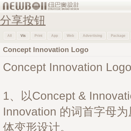
分享按钮
All
Vis
Print
App
Web
Advertising
Package
Concept Innovation Logo
Concept Innovation L
1、以Concept & Innov
Innovation 的词首
体变形设计。